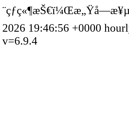
¨çƒç«¶æŠ€ï¼Œæ„Ÿå—æ¥µ
2026 19:46:56 +0000
hour
v=6.9.4