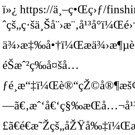
ï»¿
https://ä¸–ç•Œç›ƒ/finsh
ˆçš„ç·šä¸Šå¨›æ¨‚å¹³å°ï¼Œé
ä¾›æ‡‰å•†ï¼Œæä¾›æ¶µè“‹é
éŠæˆ²ç­‰å¤šå…
ƒé¸æ“‡ï¼Œè®“çŽ©å®¶æš¢
—ã€‚æˆ‘å€‘ç§‰æŒå…¬å¹
£ã€é€æ˜Žçš„åŽŸå‰‡ï¼Œæ