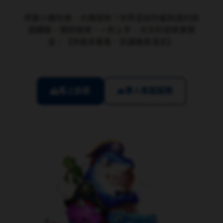
想要小賭怡情、大賭發財？世界盃給你最刺激的遊
戲體驗，爆款娛樂、一秒上手，天天秒提爽拿獎
金，【快進來看看，別讓機會溜走】
馬上註冊
專人客服服務