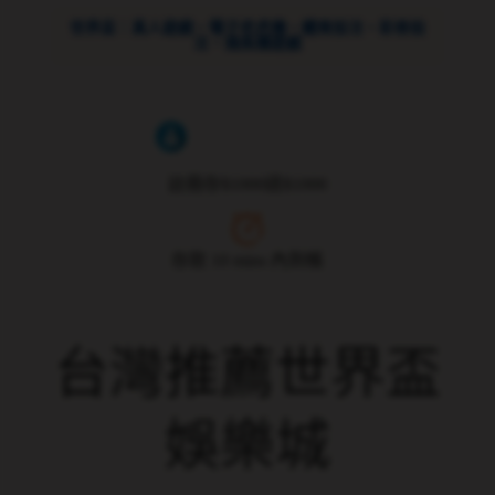
世界盃：真人遊戲、電子老虎機、體育投注、彩劵投
注、捕魚機遊戲
註冊存$1000送$1000
存款 10 mins 內到帳
台灣推薦
世界盃
娛樂城