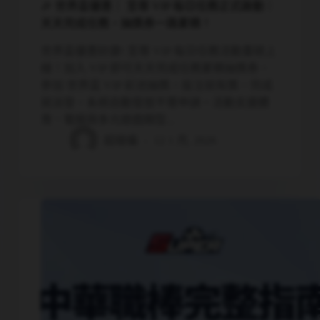
🎉 世界盃優惠｜ 至尊 VIP 每日任務正式啟動｜
天天完成任務，抽獎券一路累積！
世界盃優惠好康! 至尊 VIP 每日任務活動重磅上
線！加入 VIP 即可天天完成任務累積抽獎券，
參加 世界盃 VIP 彩池抽獎，投注就有獎、完成
就派發，系統自動發放不需申請。活動支援體
育、電競與多元遊戲類型...
超級編
12 1 月, 2026