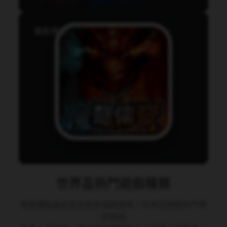
魔龍傳奇
世界盃熱門遊戲種類
想要體驗最刺激的娛樂城遊戲嗎？世界盃精選熱門博
弈遊戲