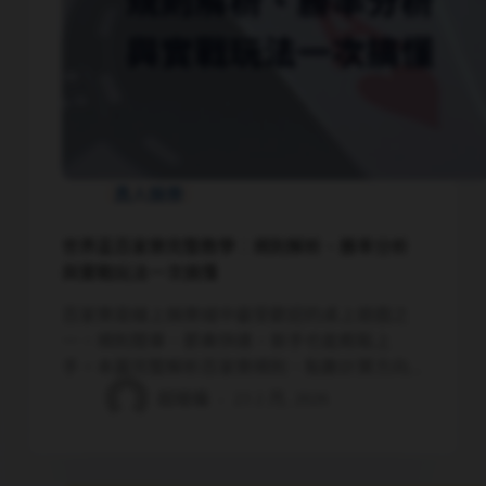
真人娛樂
世界盃百家樂完整教學：規則解析、勝率分析
與實戰玩法一次搞懂
百家樂是線上娛樂城中最受歡迎的桌上遊戲之
一，規則簡單、節奏快速，新手也能輕鬆上
手。本篇完整解析百家樂規則、點數計算方向...
超級編
23 2 月, 2026