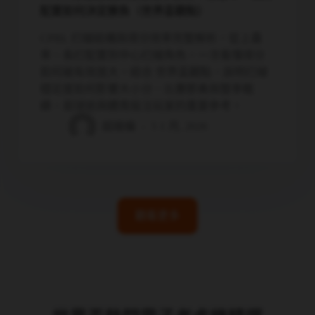
配置如何決定勝負（世界盃觀點）
CPBL 打線結構與得分效率完整解析，從上壘
率、長打配置到中心打線角色，一次看懂得分
如何被有效放大。結合 世界盃觀點，說明打線
穩定度如何影響大小分、比賽節奏與整季戰
績，是球迷與體育投注玩家的重要參考。
超級編
5 1 月, 2026
觀看更多