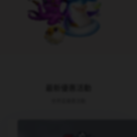
最新優惠活動
世界盃優惠活動