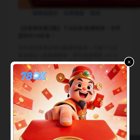
娛樂城資訊
彩票遊戲
首頁
【百家樂幸運活動】下注莊家8點勝閒家｜世界
盃送你168彩金！
世界盃百家樂幸運活動限時登場！只要下注莊
家並開出 8 點戰勝閒家，即可直接領取 168 元
×
現金彩金，無需抽獎、天天可參加。活動規則
簡單，最低投注 1,500 元，洗碼僅 5 倍，每位會
員每日限領一次。完成任務還可獲得抽獎券，
有機會再拿 VIP 專屬禮金與加碼紅利。立即加
入 世界盃，天天參與百家樂幸運活動，輕鬆累
積彩金與 VIP 回饋，百家樂玩家絕不能錯過！
超級編
5 1 月, 2026