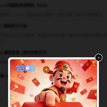
2. 心理戰與虛張聲勢（Bluff）
適時的「bluff」能迫使對手棄牌，即使手牌不強也能贏得底池。
3. 觀察對手行為
注意對手的下注節奏、肢體語言與反應，能幫助你推測他們的牌
力。
4. 籌碼管理（資金控管技巧）
×
無論是線上還是實體娛樂城，妥善管理籌碼是長期勝利的關鍵。
線上娛樂城德州撲克的優勢
手機版德州撲克
：隨時隨地暢玩。
真人荷官德州撲克
：模擬實體娛樂場的臨場感。
電腦對戰模式
：適合練習與新手訓練。