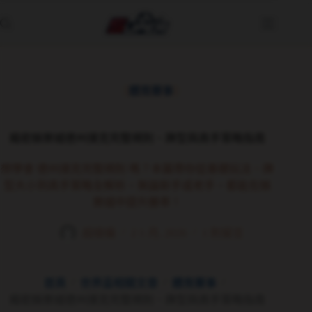
跳
至
主
要
內
體育賽事
容
揭密娛樂城德州撲克完整規則、牌型與高手策略指南
想學會 德州撲克完整規則 嗎？本篇帶你從基礎玩法、牌
型大小到高手策略全解析，無論新手或老手，都能在娛
樂城中提升勝率！
超級編
2 1 月, 2026
1 則留言
/
/
/
首頁
世界盃相關文章
體育賽事
揭密娛樂城德州撲克完整規則、牌型與高手策略指南