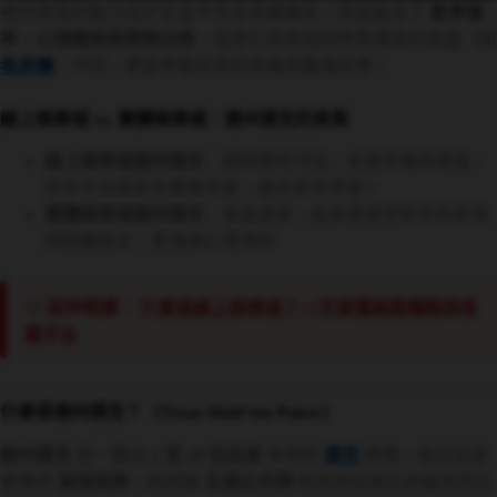
德州撲克的魅力在於它並不完全依賴運氣，而是融合了
數學機
率、心理戰術與策略決策
。這使它與其他純粹靠運氣的遊戲（如
老虎機
）不同，更能考驗玩家的思維與臨場反應。
線上娛樂城 vs. 實體娛樂城：德州撲克的差異
線上娛樂城德州撲克
：隨時隨地可玩，支援手機與電腦，
許多平台還有免費教學桌，適合新手學習。
實體娛樂城德州撲克
：氛圍濃厚，能真實感受對手的表情
與肢體語言，更強調心理博弈
💡
延伸閱讀：
什麼是線上娛樂城？一次搞懂遊戲種類與推
薦平台
什麼是德州撲克？（Texas Hold’em Poker）
德州撲克
是一種由
2 至 10 位玩家
參與的
撲克
遊戲。每位玩家
會獲得
兩張底牌
，再透過
五張公共牌
與其他玩家比拼最佳的五