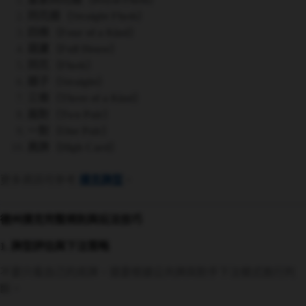
同花順（Straight Flush）
四條（Four of a Kind）
葫蘆（Full House）
同花（Flush）
順子（Straight）
三條（Three of a Kind）
兩對（Two Pair）
一對（One Pair）
高牌（High Card）
更多資訊可參考
撲克牌型
。
德州撲克完整規則與玩法技巧
1. 牌型評估與下注策略
不要只看自己的底牌，還要根據公共牌與對手下注模式進行判
斷。