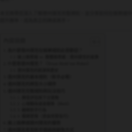
本文將帶您深入了解德州撲克完整規則，並分享如何在娛樂城中
提升勝率，成為真正的牌桌高手。
內容目錄
為什麼德州撲克在娛樂城如此受歡迎？
線上娛樂城 vs. 實體娛樂城：德州撲克的差異
什麼是德州撲克？（Texas Hold’em Poker）
德州撲克的起源與歷史
德州撲克的基本規則（新手必看）
德州撲克的牌型大小順序
德州撲克完整規則與玩法技巧
1. 牌型評估與下注策略
2. 心理戰與虛張聲勢（Bluff）
3. 觀察對手行為
4. 籌碼管理（資金控管技巧）
線上娛樂城德州撲克的優勢
德州撲克常見新手錯誤與避免方式