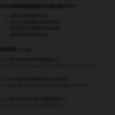
如何在娛樂城選擇最適合的德州撲克平台？
遊戲公平性與安全性
是否支援手機與多設備登入
是否提供免費教學或低額桌
提款與充值的便利性
常見問題（FAQ）
Q1：德州撲克是靠運氣還是技巧？
👉 德州撲克結合運氣與技巧，長期而言技巧影響更大。
Q2：新手適合從哪裡開始玩德州撲克？
👉 建議從線上娛樂城的低額桌或免費桌開始學習。
Q3：德州撲克可以靠心理戰取勝嗎？
👉 是的，bluff 是非常重要的技巧之一。