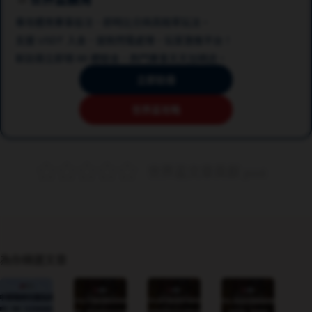
專攻體育賽事投注、即時比分與高賠率玩法。
支援 USDT 入金、提款閃電處理，玩家激推平台！
新註冊立即領 88 體驗金，熱門賽事天天加碼送。
立即註冊
世界盃攻略
世界盃文章貢獻 post
為你精選文章