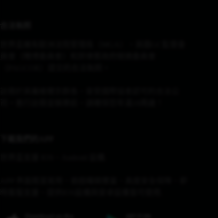
合法執照
世界盃擁有歐洲法院管理局（MGA），英國GC監督委
員會（賭博委員會）和菲律賓政府競猜委員會
（PAGCOR）提交的合法執照。
註冊於英屬維爾京群島，是受國際協會認可的合法公
司。進行註冊並娛樂前，請確保您年滿18周歲！
下載我們的APP
世界盃支援 IOS、Android 設備.
APP 界面簡潔易用、遊戲種類豐富、高度安全保障、即
時客服支援、提供IOS設備與安卓設備皆可使用.