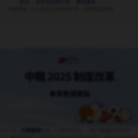
/
/
/
首頁
世界盃相關文章
體育賽事
中華職棒 2026 制度改革影響分析｜專業數據觀點
2026 年，
中華職棒
迎來「六隊新時代」，除了嘉義新軍的加
入，賽制與規則上也出現了細緻而深遠的調整。這些改革不僅是