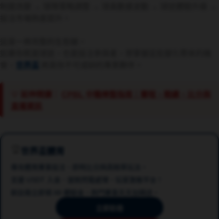
制度改變 → 球隊策略調整 → 球員數據波動 → 球迷體驗升級 →
投注市場熱度提升。
這是一條完整的生態鏈。
如果你既是球迷，也是投注參與者，想掌握這些變化帶來的機
會，
世界盃
將是你不可或缺的專業夥伴。
💡
延伸閱讀：
CPBL 中職棒整指南｜賽程、戰績、比分與
直播資訊
🏆
世界盃體育
專攻體育賽事投注、即時比分與高賠率玩法。
支援 USDT 入金、提款閃電處理，玩家激推平台！
新註冊立即領 88 體驗金，熱門賽事天天加碼送。
立即註冊