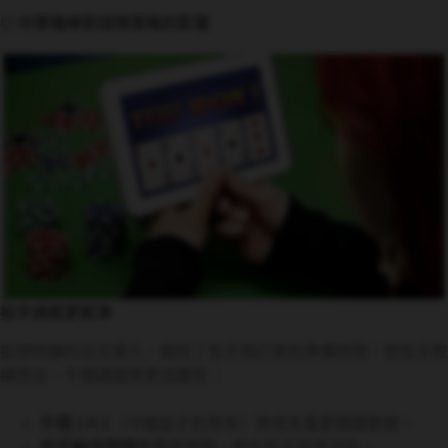
⚾ 中華職棒對球隊策略的影響
投手調度更緊湊
投球時鐘的正式導入，縮短了投手與打者的準備時間。對投手教
練而言，牛棚調度將更加嚴苛：
牛棚 ERA
（中繼投手防禦率）將成為重要關鍵數據。
投手輪值間隔
需重新規劃，避免投手過度消耗。