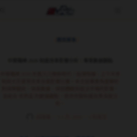
跳
至
主
要
內
體育賽事
容
中華職棒 2026 制度改革影響分析｜專業數據觀點
中華職棒 2026 年進入六隊新時代，投球時鐘、上下半季
制與大巨蛋等改革全面影響比賽。本文從專業角度解析
對球隊戰術、球員數據、球迷體驗與投注市場的影響，
並結合 世界盃 的數據觀點，提供完整制度改革深度分
析。
超級編
5 1 月, 2026
2 則留言