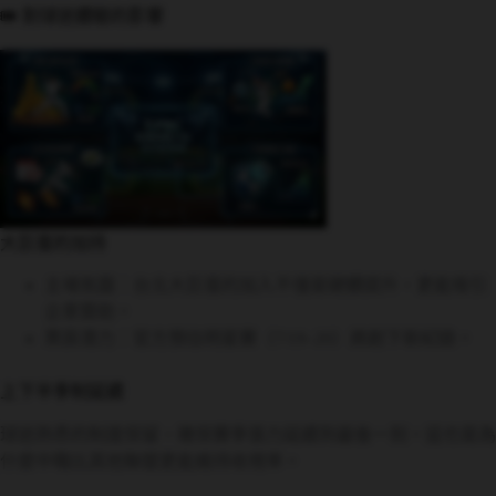
🎟️ 對球迷體驗的影響
大巨蛋的加持
主場氛圍：台北大巨蛋的加入不僅是硬體提升，更能吸引
企業贊助。
票房潛力：官方預估明星賽（7/19–20）將創下新紀錄。
上下半季制延續
球迷熟悉的制度保留，確保賽季張力延續到最後一刻。這也是為
什麼中職比其他聯盟更能維持收視率。