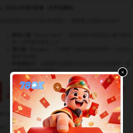
💹 對投注市場的影響（世界盃觀點）
制度調整對投注市場的影響極大，
世界盃
的數據分析顯示：
總得分盤（Over/Under）
：投球時鐘可能增加比賽不確定
性，冷門爆冷場次上升。
讓分盤（Runline）
：六隊制下強隊優勢被稀釋，小分差比
賽更常出現。
季後賽投注
：挑戰賽制度讓後段班球隊仍有翻身機會，黑
馬潛力增加投注熱度。
×
💡
延伸閱讀：
2026 中職戰績表指南｜排名規則與查詢方
式
❓ FAQ｜專業問答
Q1：投球時鐘對投手真的影響大嗎？