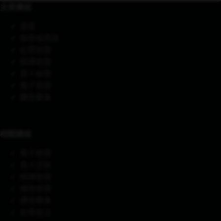
主頁連結
首頁
娛樂城資訊
彩票遊戲
棋牌遊戲
真人娛樂
電子遊戲
體育賽事
相關連結
電子遊戲
真人百家
棋牌遊戲
捕魚遊戲
體育賽事
彩票投注