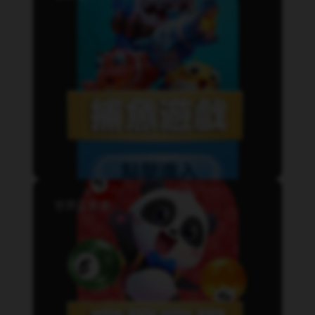
世界盃賓果