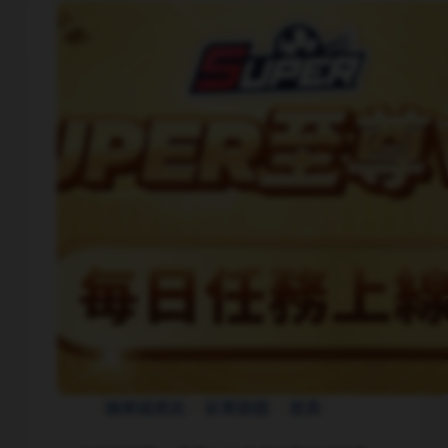
娛樂城資訊
彩票遊戲
首頁