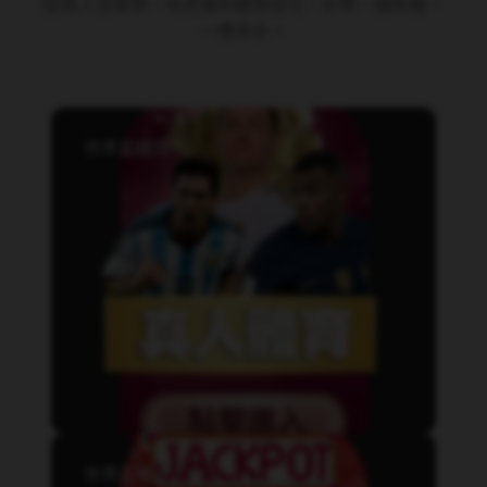
從真人百家樂、老虎機到體育投注、彩票、捕魚機，
一應俱全。
世界盃體育
世界盃電子