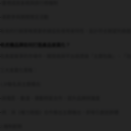
•重視成就系統與排行榜機制
•喜歡參與期間限定活動
有效的行銷策略需要依據這些使用者特性，設計符合期望的遊戲
老虎機品牌如何打造產品差異化？
在高度競爭的市場中，開發商與平台商透過「主題包裝」、「功
三大差異化策略：
1.IP聯名與主題導向
•與電影、動漫、運動明星合作，提升品牌辨識度
•例：與《權力遊戲》合作推出主題機台，即吸引劇迷群體
2.機制創新