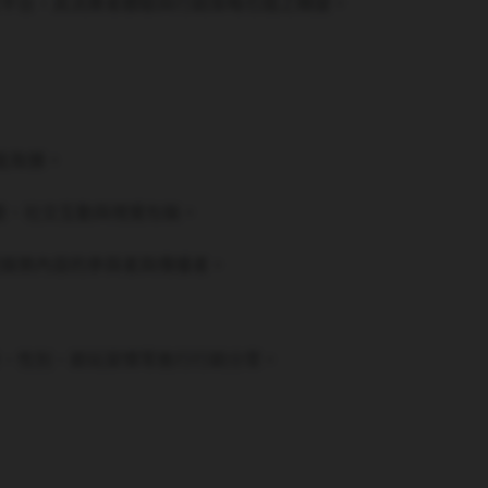
位平台，其消費者體驗與行銷策略也隨之轉變。
能取勝。
體驗、社交互動與視覺包裝。
娛樂內容的參與者與傳播者。
、性別、遊玩習慣等進行行銷分眾。