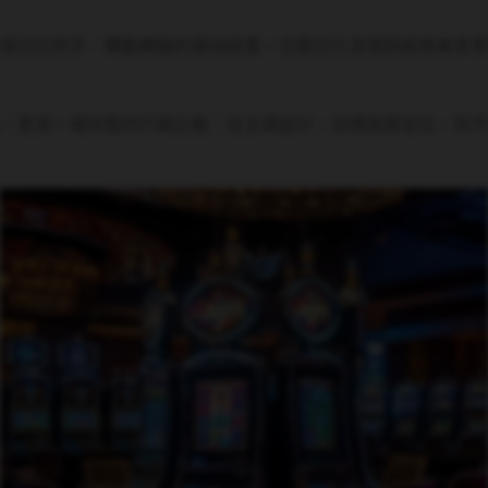
是拉拉把手、轉動轉軸的單純裝置。在數位化浪潮與娛樂產業革
品，更是一場完整的行銷企劃：從主題設計、目標族群定位，到