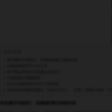
內容目錄
老虎機的市場演化：從機械到數位娛樂內容
目標族群與用戶行為分析
老虎機品牌如何打造產品差異化？
行銷推廣的實戰策略
全球市場趨勢與在地化行銷佈局
未來的老虎機將更趨向「內容平台化」，從單一遊戲升級為「可
老虎機的市場演化：從機械到數位娛樂內容