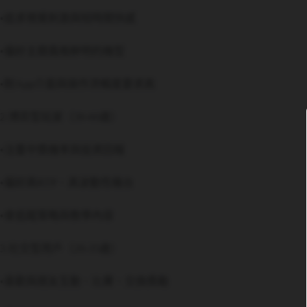
•追求視覺刺激與短時間快感
•偏好主題風格鮮明的機型
•對App介面與操作流暢度要求高
2.博弈型玩家（30-60歲）
•注重中獎機率與投資回報
•偏好高RTP、高波動性機台
•會追蹤策略與教學內容
3.社交型用戶（20-35歲）
•喜歡與朋友互動、比賽、交換獎勵