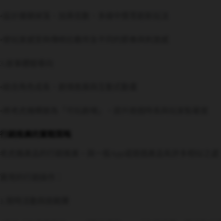
•設計連鎖掉落、加乘倍數、多線中獎等創新玩法
•使玩家感受與傳統拉霸完全不同的節奏與刺激感
3.故事體驗導向
•結合角色成長、劇情進展與互動式動畫
•將老虎機轉變為「可玩劇場」，提升遊戲時長與玩家黏著度
行銷推廣的實戰策略
老虎機產品的行銷推廣，與一般App或遊戲產品有許多相似之
實用的行銷操作：
1.限時活動與挑戰賽