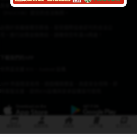
員會（賭博委員會）和菲律賓政府競猜委員會
（PAGCOR）提交的合法執照。
註冊於英屬維爾京群島，是受國際協會認可的合法公
司。進行註冊並娛樂前，請確保您年滿18周歲！
下載我們的APP
世界盃支援 IOS、Android 設備.
APP 界面簡潔易用、遊戲種類豐富、高度安全保障、即
時客服支援、提供IOS設備與安卓設備皆可使用.
版權 © 2026 - Copyright 世界盃 開發
隱私權政策
服務
優惠資訊
遊戲攻略
註冊頁
APP下載
官方LINE
政策