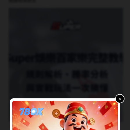
關鍵砲寫歷史
×
2026 台灣大賽 G5，樂天桃猿在延長11局以 9：