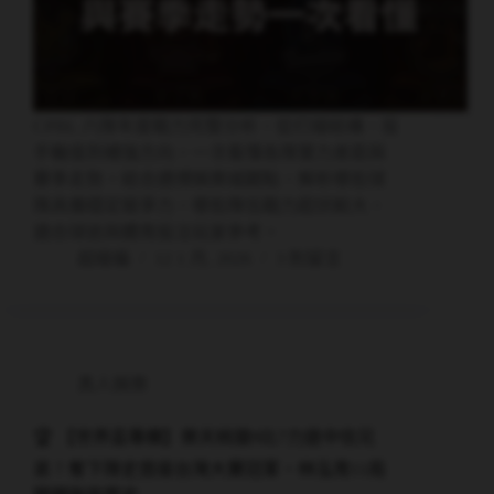
CPBL 六隊年度戰力完整分析，從打線結構、投
手輪值到補強方向，一次看懂各隊實力差距與
賽季走勢。結合通博娛樂城觀點，解析哪些球
隊具備穩定競爭力，哪些隊伍戰力起伏較大，
適合球迷與體育投注玩家參考。
超級編
12 1 月, 2026
3 則留言
真人娛樂
🏆 【世界盃專欄】樂天桃猿9比7力退中信兄
弟！奪下隊史首座台灣大賽冠軍，林泓育11局