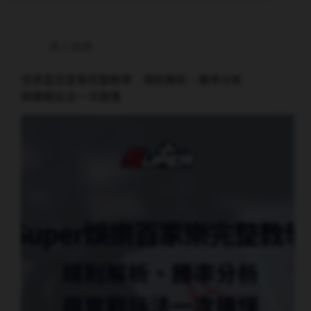
真人娛樂
世界盃百家樂完整教學：規則解析、勝率分析
與實戰玩法一次搞懂