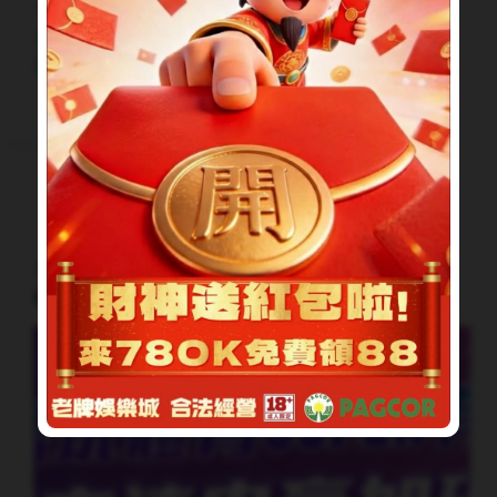
7 擊敗中信兄弟，奪下隊史首冠。林泓育關鍵兩
分砲、火牛陣穩定發揮，全場高達 2.3 萬球迷見
證歷史一刻！
超級編
20 3 月, 2026
真人娛樂
78OK娛樂 vs 世界盃｜2026線上娛樂平台深度比
較