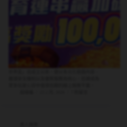
世界盃」自成立以來，便以多元化遊戲內容、
嚴謹安全機制以及優質服務為核心，迅速成為
眾多玩家心目中值得信賴的線上娛樂平臺。
超級編
23 2 月, 2026
7 則留言
真人娛樂