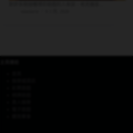
對許多剛接觸博弈遊戲的人來說，老虎機是…
miaolavie
8 3 月, 2026
Manual 了解更多
主頁連結
首頁
娛樂城資訊
彩票遊戲
棋牌遊戲
真人娛樂
電子遊戲
體育賽事