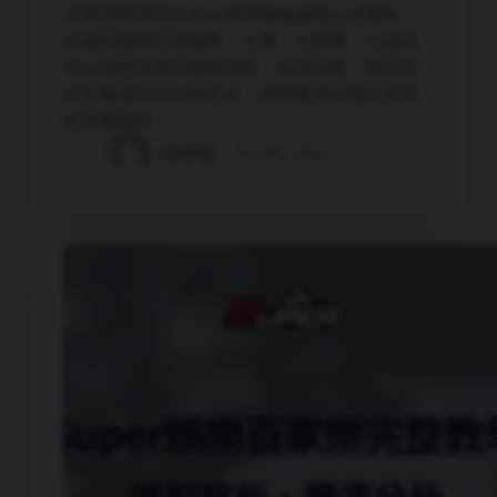
百家樂路單是許多玩家進階後最關心的重點，
本篇完整解析珠盤路、大路、大眼路、小路與
曱甴路的差異與實際用途，說明長龍、跳局等
常見盤面型態如何形成，同時釐清追龍是否真
的具備優勢。
超級編
9 4 月, 2026