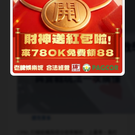
體育賽事
CPBL 打線結構與得分效率解析｜上壘率、長打