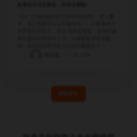
配置如何決定勝負（世界盃觀點）
CPBL 打線結構與得分效率完整解析，從上壘
率、長打配置到中心打線角色，一次看懂得分
如何被有效放大。結合 世界盃觀點，說明打線
穩定度如何影響大小分、比賽節奏與整季戰
績，是球迷與體育投注玩家的重要參考。
超級編
5 1 月, 2026
觀看更多