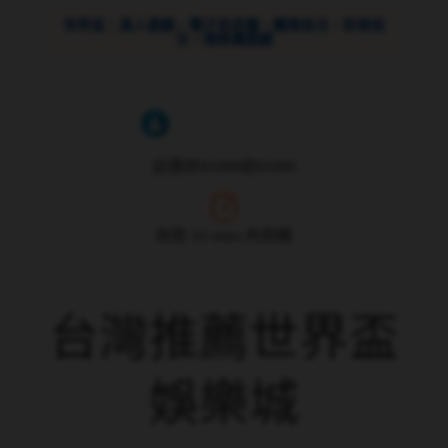
世界盃：真人遊戲、電子老虎機、體育投注、彩劵投
注、捕魚機遊戲
註冊存$1000送$1000
存款 10 mins 內到帳
台灣推薦
世界盃
娛樂城