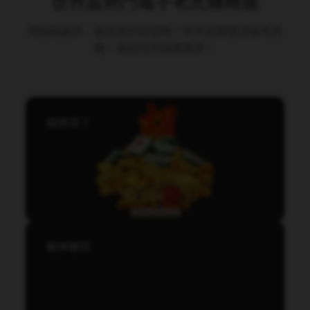
世界盃熱門電子老虎機精選
想挑戰最熱、最刺激的遊戲嗎？世界盃精選頂級老虎
機，滿足您的娛樂需求。
麻將發了
戰神賽特