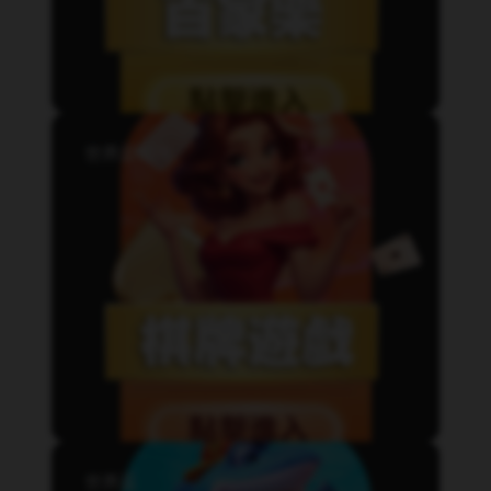
世界盃棋牌
世界盃