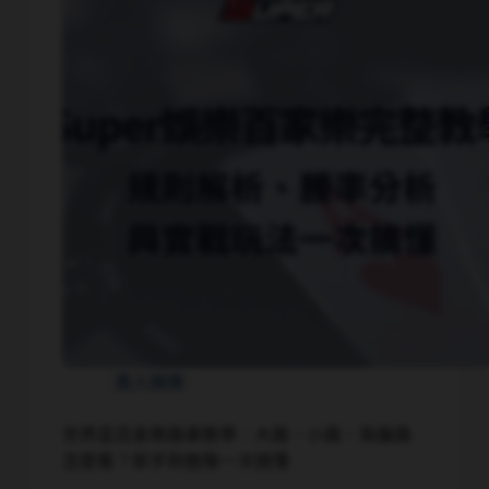
真人娛樂
世界盃百家樂路單教學：大路、小路、珠盤路
怎麼看？新手到進階一次搞懂