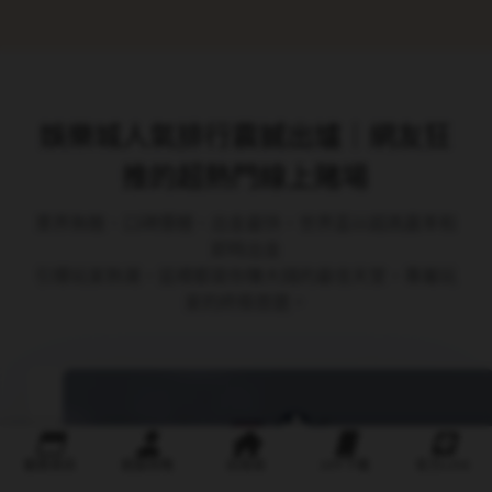
娛樂城人氣排行震撼出爐｜網友狂
推的超熱門線上賭場
業界無敵、口碑爆棚、出金最快，世界盃以超高贏率和
即時出金
引爆玩家熱潮，這裡都是你賺大錢的最佳天堂，專屬玩
家的終極首選。
優惠資訊
遊戲攻略
註冊頁
APP下載
官方LINE