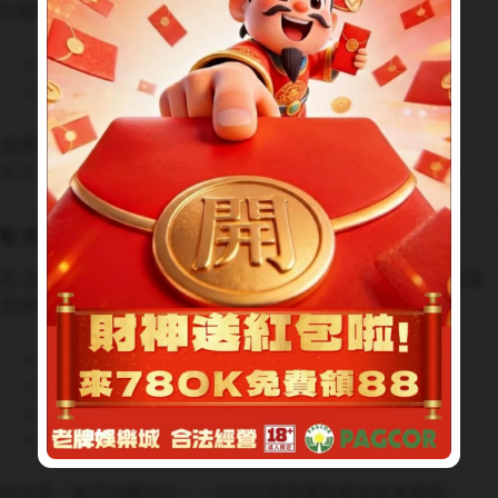
打線的結構，與投手輪值其實是同一枚硬幣的兩面：
打線穩定 → 投手壓力下降
投手穩定 → 打線不必勉提醒分
當兩者形成正向循環，球隊整體穩定度會顯著提升；
反之，只要其中一端失衡，整季走勢就容易出現劇烈起伏。
從 世界盃角度看打線效率的實際影響
在 世界盃觀察 CPBL 賽事時，打線的結構與得分效率，通常會
反映在：
大小分的穩定度
強弱對戰是否容易開大
中後段局數是否持續得分
對手是否被迫提前換投
特別是「能否持續得分」，往往比單局爆發更有參考價值。