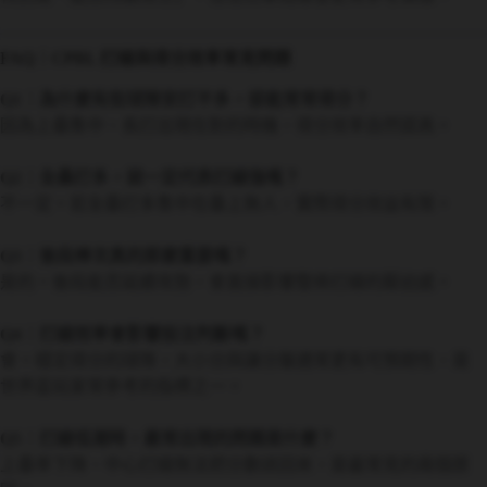
FAQ｜CPBL 打線與得分效率常見問題
Q1：為什麼有些球隊安打不多，卻能常常得分？
因為上壘集中、長打出現在對的時機，得分效率自然提高。
Q2：全壘打多，就一定代表打線強嗎？
不一定。若全壘打多集中在壘上無人，實際得分效益有限。
Q3：後段棒次真的那麼重要嗎？
是的。後段能否延續攻勢，會直接影響整條打線的壓迫感。
Q4：打線效率會影響投注判斷嗎？
會。穩定得分的球隊，大小分與讓分盤通常更有可預期性，是
世界盃玩家常參考的指標之一。
Q5：打線低潮時，最常出現的問題是什麼？
上壘率下降、中心打線無法把分數送回來，是最常見的兩個原