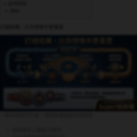
延伸閱讀
總結
打線結構，比你想像中更重要
一條有效率的打線，通常具備幾個共同特徵：
前段棒次上壘能力穩定