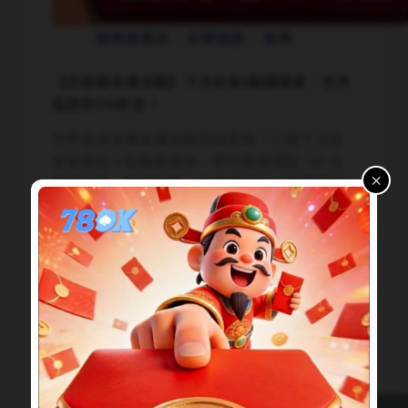
娛樂城資訊
彩票遊戲
首頁
【百家樂幸運活動】下注莊家8點勝閒家｜世界
盃送你168彩金！
世界盃百家樂幸運活動限時登場！只要下注莊
家並開出 8 點戰勝閒家，即可直接領取 168 元
×
現金彩金，無需抽獎、天天可參加。活動規則
簡單，最低投注 1,500 元，洗碼僅 5 倍，每位會
員每日限領一次。完成任務還可獲得抽獎券，
有機會再拿 VIP 專屬禮金與加碼紅利。立即加
入 世界盃，天天參與百家樂幸運活動，輕鬆累
積彩金與 VIP 回饋，百家樂玩家絕不能錯過！
超級編
5 1 月, 2026