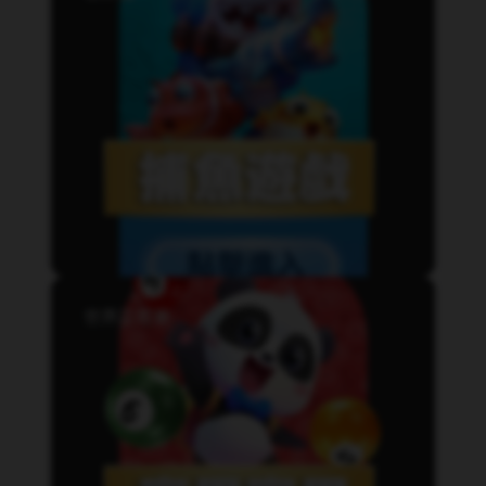
世界盃賓果