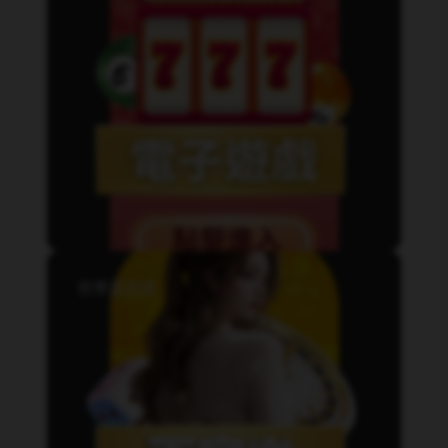
世界盃百家