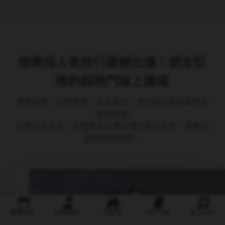
娛樂城人氣排行震撼出爐｜網友狂
推的超熱門線上賭場
業界無敵、口碑爆棚、出金最快，世界盃以超高贏率和
即時出金
引爆玩家熱潮，這裡都是你賺大錢的最佳天堂，專屬玩
家的終極首選。
優惠資訊
遊戲攻略
註冊頁
APP下載
官方LINE