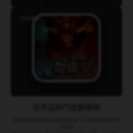
魔龍傳奇
世界盃熱門遊戲種類
想要體驗最刺激的娛樂城遊戲嗎？世界盃精選熱門博
弈遊戲