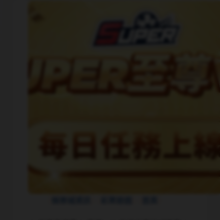
娛樂城資訊
彩票遊戲
首頁