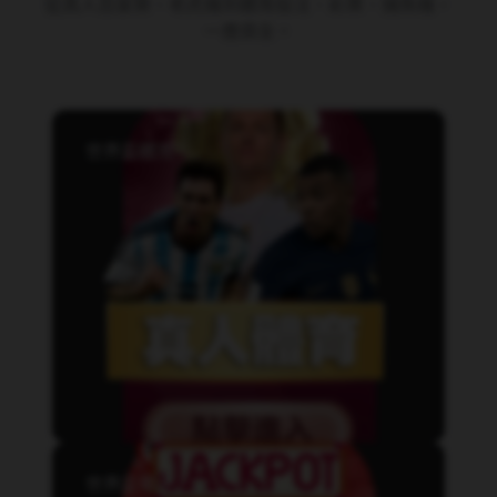
從真人百家樂、老虎機到體育投注、彩票、捕魚機，
一應俱全。
世界盃體育
世界盃電子