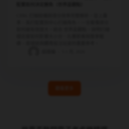
配置如何決定勝負（世界盃觀點）
CPBL 打線結構與得分效率完整解析，從上壘
率、長打配置到中心打線角色，一次看懂得分
如何被有效放大。結合 世界盃觀點，說明打線
穩定度如何影響大小分、比賽節奏與整季戰
績，是球迷與體育投注玩家的重要參考。
超級編
5 1 月, 2026
觀看更多