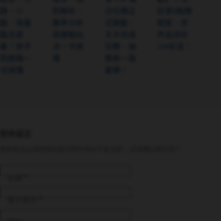
路、小
則解析、
日任務正
莊家8點勝
路、珠盤
勝率分析
式啟動｜
閒家｜世
路怎麼
與實戰玩
天天完成
界盃送你
看？新手
法一次搞
任務，抽
168彩金！
到進階一
懂
獎券一路
次搞懂
累積！
發佈留言
發佈留言必須填寫的電子郵件地址不會公開。
必填欄位標示為
*
*
名稱
*
電子郵件