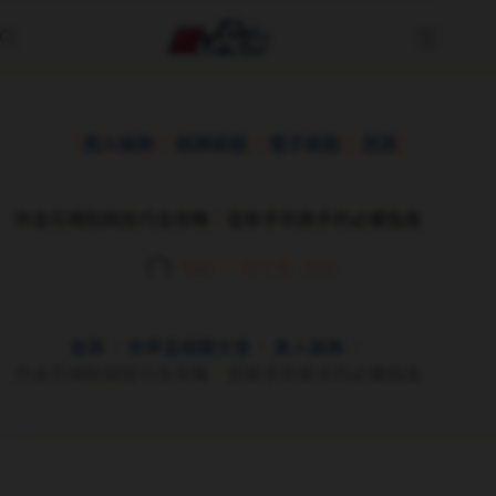
跳
至
主
要
內
真人娛樂
棋牌遊戲
電子遊戲
首頁
容
炸金花規則與技巧全攻略：從新手到高手的必備指南
Yuki
18 4 月, 2026
/
/
/
首頁
世界盃相關文章
真人娛樂
炸金花規則與技巧全攻略：從新手到高手的必備指南