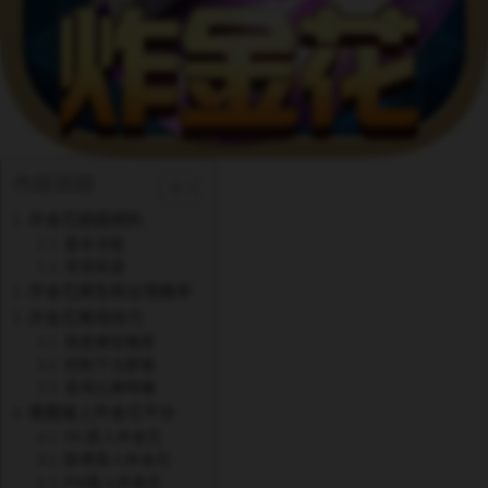
內容目錄
炸金花遊戲規則
基本流程
常用術語
炸金花牌型與出現機率
炸金花實用技巧
熟悉牌型機率
控制下注節奏
善用比牌時機
推薦線上炸金花平台
DG真人炸金花
歐博真人炸金花
PM真人炸金花