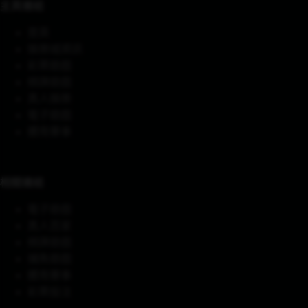
主頁連結
首頁
娛樂城資訊
彩票遊戲
棋牌遊戲
真人娛樂
電子遊戲
體育賽事
相關連結
電子遊戲
真人百家
棋牌遊戲
捕魚遊戲
體育賽事
彩票投注