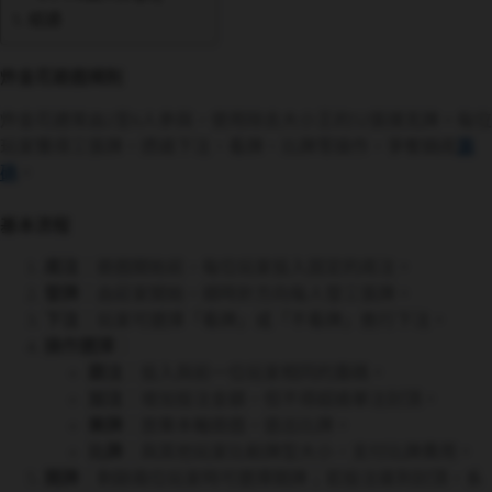
結語
炸金花遊戲規則
炸金花通常由2至6人參與，使用除去大小王的52張撲克牌。每位
玩家獲得三張牌，透過下注、看牌、比牌等操作，爭奪鍋底
籌
碼
。
基本流程
底注
：遊戲開始前，每位玩家投入固定的底注。
發牌
：由莊家開始，順時針方向每人發三張牌。
下注
：玩家可選擇「看牌」或「不看牌」進行下注。
操作選擇
：
跟注
：投入與前一位玩家相同的籌碼。
加注
：增加投注金額，但不得超過單注封頂。
棄牌
：放棄本輪遊戲，退出比牌。
比牌
：與其他玩家比較牌型大小，支付比牌費用。
開牌
：剩餘兩位玩家時可選擇開牌；若投注達到封頂，系