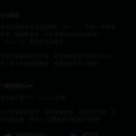
合法執照
世界盃擁有歐洲法院管理局（MGA），英國GC監督委
員會（賭博委員會）和菲律賓政府競猜委員會
（PAGCOR）提交的合法執照。
註冊於英屬維爾京群島，是受國際協會認可的合法公
司。進行註冊並娛樂前，請確保您年滿18周歲！
下載我們的APP
世界盃支援 IOS、Android 設備.
APP 界面簡潔易用、遊戲種類豐富、高度安全保障、即
時客服支援、提供IOS設備與安卓設備皆可使用.