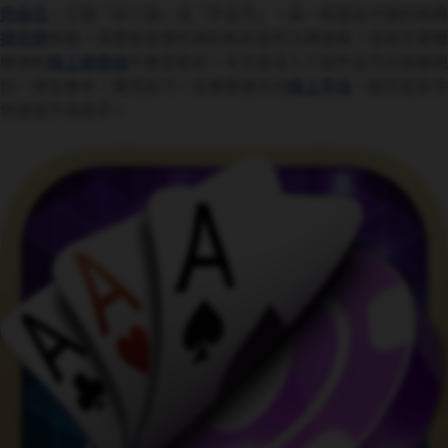
炸金花
，又稱「拚三張」或「詐金花」，是一款源自中國的經典
撲克牌
遊戲。其簡單易懂的規則和刺激的比牌過程，使其在實體
賭場和
線上娛樂城
中廣受歡迎。本文將深入介紹炸金花的遊戲規
則、牌型機率、實用技巧，並推薦適合的
線上平台
，助您從新手
快速晉升為高手。