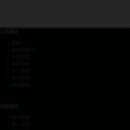
主頁連結
首頁
娛樂城資訊
彩票遊戲
棋牌遊戲
真人娛樂
電子遊戲
體育賽事
相關連結
電子遊戲
真人百家