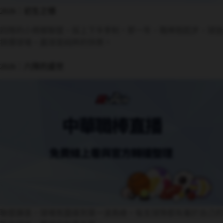
2026：初生之犢
四隊的小規模聯盟，採上下半季制。那一年，職棒剛起步，球迷
擠爆球場，贏球是純粹的快樂。
2026：六隊的盛世
聯盟擴張，球場氛圍達到第一波高峰。每支球隊都有屬於自己的