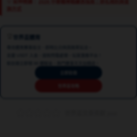
💡
延伸閱讀：
2026 中華職棒戰績表指南｜排名規則與查
詢方式
🏆
世界盃體育
專攻體育賽事投注、即時比分與高賠率玩法。
支援 USDT 入金、提款閃電處理，玩家激推平台！
新註冊立即領 88 體驗金，熱門賽事天天加碼送。
立即註冊
世界盃攻略
世界盃文章貢獻 post