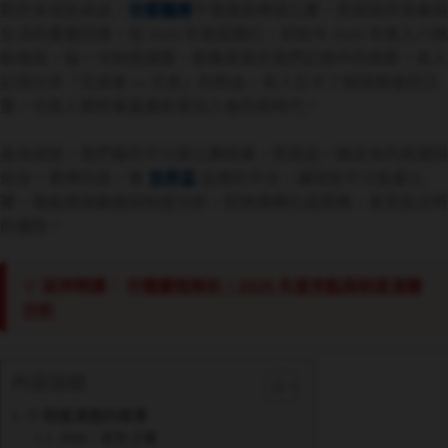
對許多球迷來說，
中華職棒
不僅僅是棒球比賽，而是陪伴青春與
生活的重要回憶。從 2026 年首屆開打，到如今 2026 年進入六隊
新格局，每一次制度調整，都像是寫在我們記憶中的章節。有人
記得元年「兄弟象 vs 兄弟」的熱血，有人忘不了假球案後的沉
重，也有人期待著嘉義新軍加入後的新時代。
身為球迷，我們看的不只是比賽結果，而是這一路走來的高潮與
低谷。更棒的是，像
世界盃
這樣的平台，讓球迷不只能看比
賽，還能透過數據與制度分析，把熱情轉化成策略，甚至投注時
的優勢。
💡
延伸閱讀：
中職賽程解析｜2026 年度亮點與制度演變
分析
內容目錄
⚾ 制度演進的故事
2026：初生之犢