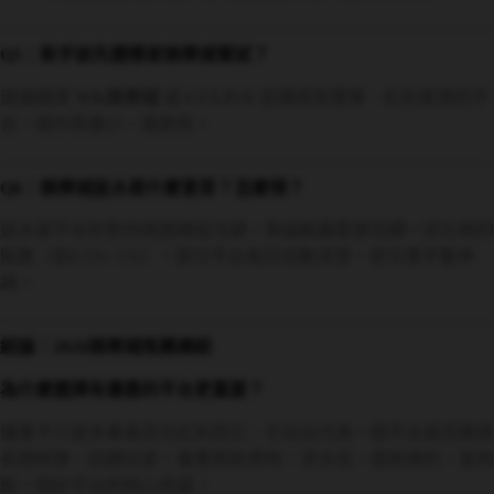
Q5：新手該先選哪家娛樂城嘗試？
建議選擇
WK娛樂城
或
CCLIVE
這類提款簡單、紅利易領的平
台，操作負擔小、風險低。
Q6：娛樂城返水是什麼意思？怎麼領？
返水是平台針對你遊戲總投注額，無論輸贏都會回饋一定比例的
點數（如0.5%~1%）。部分平台每日自動派發，部分需手動申
請。
結論：2026娛樂城推薦總結
為什麼選擇有優惠的平台更重要？
優惠不只是多拿幾百元紅利而已，它往往代表一個平台是否願意
長期經營、回饋玩家。優惠條款透明、流水低、提款順利，是判
斷一個好平台的核心依據。