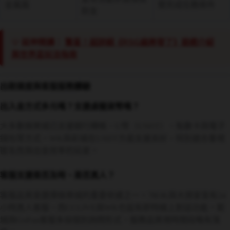
金萬兩
需完成任務條件
款金
💡
延伸閱讀：
驚喜！超詳細《RSG麻將發了》遊戲介紹
與世界盃玩法指南
出款速度與客服服務體驗
出入金方式多元嗎？支援虛擬貨幣嗎？
大多數娛樂城已支援銀行轉帳、U幣（USDT）、點數卡與電子
錢包等方式。WK與彩城在USDT方面支援良好，特別適合重視
匿名性與出金效率的玩家。
客服支援是否及時、是否真人？
客服品質是選擇娛樂城的重要依據之一。78OK與大撈家皆有24
小時真人客服，而CCLIVE與WK也設有即時線上對話功能。鉅
城與GoFun客服多採個別詢問形式，服務品質視時間段略有落