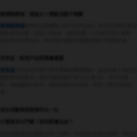
通博娛樂城：高返水＋贈點活動不間斷
通博娛樂城
雖然在註冊優惠上並不特別出色，但它的長期玩家回
饋制度很完整，包括VIP返水、儲值回饋、以及每日登入獎勵。
適合已經熟悉玩法、希望穩定養帳號累積回饋的中高階玩家。
世界盃：新用戶註冊專屬優惠
世界盃
針對新註冊用戶提供專屬加碼與贈點，並設有新人限定遊
戲賽事與贈獎池。雖然活動規模不如78OK或WK，但平台穩
定，遊戲種類也多元，適合想要安全試玩，逐步了解平台的玩
家。
流水倍數與提款條件比一比
什麼是流水門檻？如何影響出金？
流水倍數是指你需投注多少金額，才能把紅利部分提款。例如存