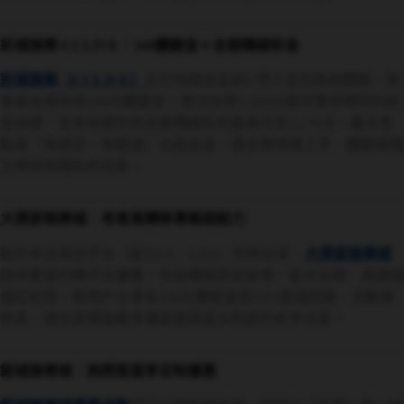
彩城娛樂 CCLIVE：168體驗金＋全館轉線彩金
彩城娛樂（CCLIVE）
主打快速出金與U幣入金的高效體驗。新
會員註冊就送168元體驗金，首次存款1,000元還可獲得相同的彩
金加碼，並享有額外的全館轉線紅利最高可至2,176元。最大亮
點是「免綁定、免驗證」也能出金，適合想快速上手、體驗遊戲
又想保有隱私的玩家。
大撈家娛樂城：老會員轉移專案超給力
對於來自其他平台（如THA、LEO）的老玩家，
大撈家娛樂城
提供豐富的轉平台優惠，包括轉帳即送金幣、返水加碼、高額儲
值紅利等。新用戶也享有188元體驗金與50%首儲回饋，活動彈
性高，適合習慣挑戰多種遊戲與返水制度的老手玩家。
鉅城娛樂城：詢問客服享定制優惠