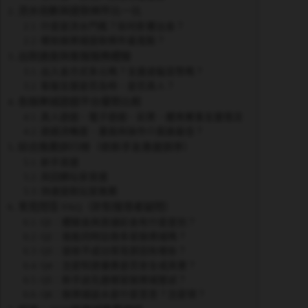
流水倍數與提款條件比一比
什麼是流水門檻？如何影響出金？
哪些娛樂城提款條件最寬鬆？
出款速度與客服服務體驗
出入金方式多元嗎？支援虛擬貨幣嗎？
客服支援是否及時、是否真人？
各娛樂城遊戲平台優勢比較
真人遊戲、電子遊戲、彩票、體育賽事支援情況
遊戲流暢度、畫面與操作介面誰最佳？
綜合推薦排行榜（依新手友善度排序）
新手首選
高回饋玩家首選
快速提款玩家推薦
常見問答 FAQ（針對搜尋者疑問）
Q1：體驗金與首儲彩金有什麼差別？
Q2：我能同時註冊多家娛樂城嗎？
Q3：提款不成功常見原因有哪些？
Q4：怎麼知道優惠是否安全或真實？
Q5：新手該先選哪家娛樂城嘗試？
Q6：娛樂城返水是什麼意思？怎麼領？