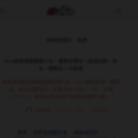
跳
至
主
要
內
娛樂城資訊
首頁
容
2026娛樂城推薦懶人包｜優惠送爆啦！首儲加碼、返
水、體驗金一次看懂
娛樂城推薦與娛樂城優惠總比較！2026最新首儲、體驗
金、返水回饋資訊，完整分析78OK、WK、彩城
CCLIVE、金萬兩等9家熱門娛樂城優惠方案。
超級編
20 1 月, 2026
6 則留言
/
/
/
首頁
世界盃相關文章
娛樂城資訊