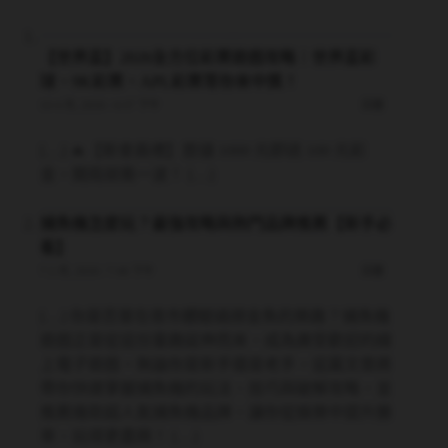
Manual 了解更多
【世界盃】2026全方位彩票遊戲攻略｜世界盃彩
球、9K彩票、APL彩票等你來中獎！
14 4 月, 2026 / 4:37 下午
回覆
[…] 🔥【新會員禮】首儲 1000 元即送 100 元彩
金，開局就衝一波！ […]
捕魚機怎麼玩？最強攻略與熱門品牌推薦【新手必
看】
7 2 月, 2026 / 7:46 下午
回覆
[…] 你是否曾在夜市體驗過撈金魚的樂趣？捕魚機
遊戲正是從這份童趣延伸而來，成為廣受歡迎的線
上電子遊戲。無論你是新手還是老手，這篇文章將
帶你快速掌握捕魚機的玩法、技巧與破解攻略，並
推薦幾款超人氣捕魚機品牌，讓你從娛樂中提升勝
率、玩得更盡興！ […]