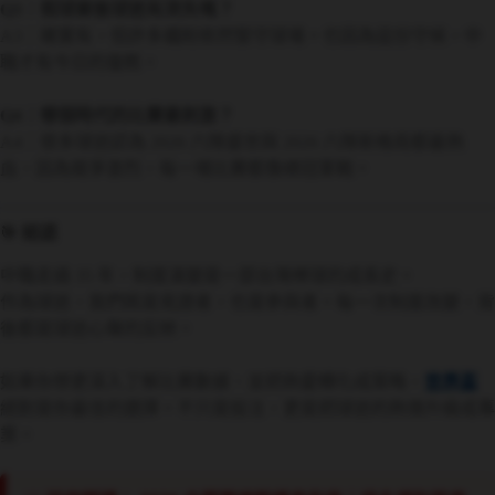
Q3：假球案後球迷有流失嗎？
A3：確實有，但許多鐵粉依然堅守球場。也因為這份守候，中
職才有今日的復甦。
Q4：哪個時代的比賽最刺激？
A4：很多球迷認為 2026 六隊盛世與 2026 六隊新格局都最熱
血，因為競爭激烈，每一場比賽都像總冠軍戰。
🎯 結語
中職走過 35 年，制度演變是一部台灣棒球的成長史。
作為球迷，我們既是見證者，也是參與者。每一次制度改變，背
後都是球迷心聲的反映。
如果你想更深入了解比賽數據、並把熱愛轉化成策略，
世界盃
絕對是你最佳的選擇。不只是投注，更是把球迷的熱情升級成專
業。