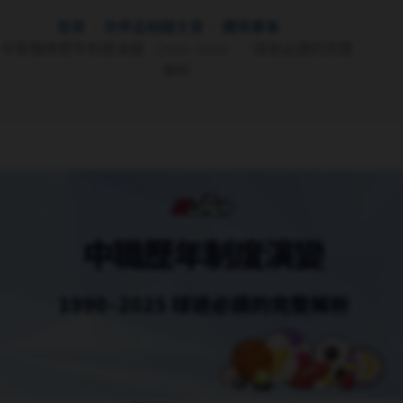
/
/
/
首頁
世界盃相關文章
體育賽事
中華職棒歷年制度演變（2026–2026）｜球迷必讀的完整
解析