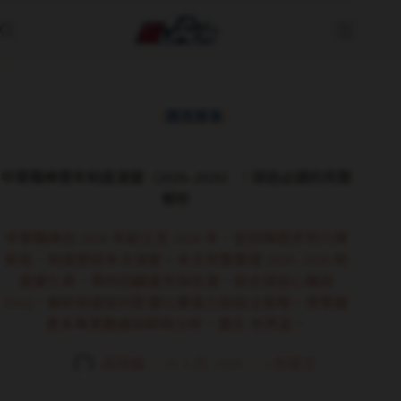
跳
至
主
要
內
體育賽事
容
中華職棒歷年制度演變（2026–2026）｜球迷必讀的完整
解析
中華職棒自 2026 年創立至 2026 年，從四隊起步到六隊
新局，制度歷經多次演變。本文完整整理 2026–2026 制
度變化表，帶你回顧盛世與低潮，結合球迷心聲與
FAQ，解析制度如何影響比賽張力與投注策略。想掌握
更多專業數據與即時分析，盡在 世界盃。
超級編
21 1 月, 2026
1 則留言