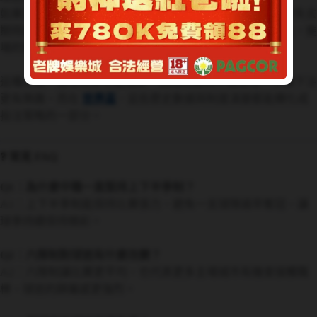
如果沒有挑戰賽，可能有些球隊一半球季就放棄，球迷也會失去
期待感。反之，當六隊制啟動，每一場比賽都可能影響排名，進
場的緊張感與爆棚的吶喊，就是我們愛中職的理由。
這種心情，投注玩家也能理解。因為比賽的不確定性，才讓下注
更有樂趣。而在
世界盃
，這些歷史數據與制度演變都能轉化成
投注策略的一部分。
❓ 常見 FAQ
Q1：為什麼中職一直堅持上下半季制？
A1：上下半季制能保持比賽張力，避免一支球隊過早奪冠，讓
球季持續保持精彩。
Q2：六隊制對球迷有什麼改變？
A2：六隊制讓比賽更平均，也代表更多主場城市有機會接觸職
棒，球迷的歸屬感更強烈。