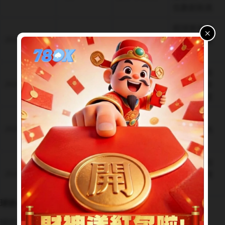
伍數創新高
假球案後縮
×
2026
4 隊
上下半季制
編，聯盟重
整
挑戰賽制啟
2026
4 隊
上下半季制
動，增加季
後賽刺激度
味全龍回
2026
5 隊
上下半季制
歸，中職熱
度再升溫
嘉義新軍加
2026
6 隊
上下半季制
入，南台灣
球迷狂喜
球迷心聲：為什麼制度這麼重要？
球迷常說：「
制度影響比賽，氛圍才會更精彩。
」