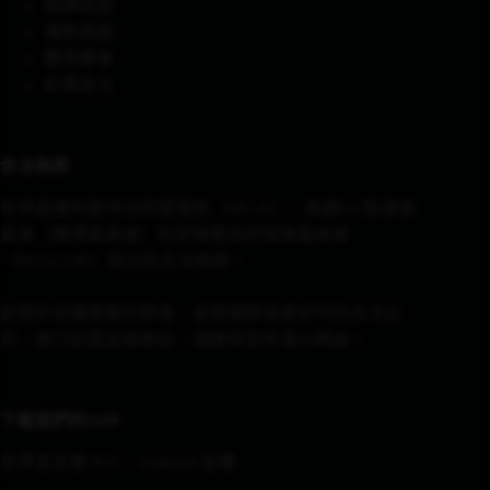
棋牌遊戲
捕魚遊戲
體育賽事
彩票投注
合法執照
世界盃擁有歐洲法院管理局（MGA），英國GC監督委
員會（賭博委員會）和菲律賓政府競猜委員會
（PAGCOR）提交的合法執照。
註冊於英屬維爾京群島，是受國際協會認可的合法公
司。進行註冊並娛樂前，請確保您年滿18周歲！
下載我們的APP
世界盃支援 IOS、Android 設備.