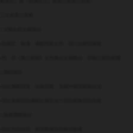
能設計」與「品牌定位」來進行差異化經營。
三大差異化策略：
1.IP聯名與主題導向
•與電影、動漫、運動明星合作，提升品牌辨識度
•例：與《權力遊戲》合作推出主題機台，即吸引劇迷群體
2.機制創新
•設計連鎖掉落、加乘倍數、多線中獎等創新玩法
•使玩家感受與傳統拉霸完全不同的節奏與刺激感
3.故事體驗導向
•結合角色成長、劇情進展與互動式動畫