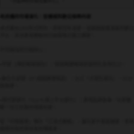
「可延伸的IP與互動中心」。
老虎機的市場演化：從機械到數位娛樂內容
老虎機自1890年代問世，歷經百年演變，從機械裝置演進到數位
平台，其消費者體驗與行銷策略也隨之轉變。
不同階段的行銷核心：
•早期（傳統賭場階段）：強調實體賭場氛圍與彩金吸引力。
•數位化初期（PC網路賭博興起）：主打「方便在家玩」，以功
能取勝。
•現代娛樂化（App & 線上平台盛行）：重視品牌故事、玩家體
驗、社交互動與視覺包裝。
從「中獎幾率」轉向「沉浸式體驗」，讓玩家不僅是賭客，更是
娛樂內容的參與者與傳播者。