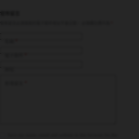
發佈留言
發佈留言必須填寫的電子郵件地址不會公開。
必填欄位標示為
*
*
名稱
*
電子郵件
網站
*
新增留言
Save my name, email and website in this browser for the