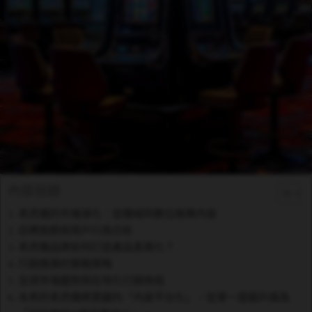
內容目錄
老虎機的市場演化：從機械到數位娛樂內容
目標族群與用戶行為分析
老虎機品牌如何打造產品差異化？
行銷推廣的實戰策略
全球市場趨勢與在地化行銷佈局
未來的老虎機將更趨向「內容平台化」，從單一遊戲升級為