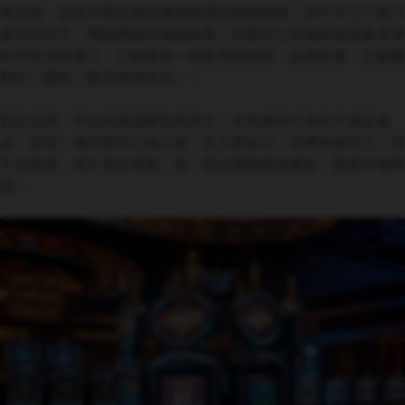
老虎機，這款早期出現在賭場角落的機械遊戲，如今早已不再只
是拉拉把手、轉動轉軸的單純裝置。在數位化浪潮與娛樂產業革
新的推波助瀾下，它蛻變為一項集視覺娛樂、品牌故事、互動體
驗於一體的「數位娛樂商品」。
對於品牌、平台與遊戲開發商而言，老虎機所代表的不僅是產
品，更是一場完整的行銷企劃：從主題設計、目標族群定位，到
平台推廣、用戶留存策略，每一款拉霸機背後都有一整套市場佈
局。