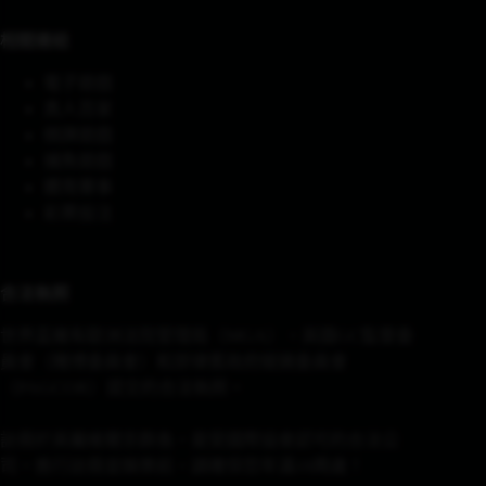
相關連結
電子遊戲
真人百家
棋牌遊戲
捕魚遊戲
體育賽事
彩票投注
合法執照
世界盃擁有歐洲法院管理局（MGA），英國GC監督委
員會（賭博委員會）和菲律賓政府競猜委員會
（PAGCOR）提交的合法執照。
註冊於英屬維爾京群島，是受國際協會認可的合法公
司。進行註冊並娛樂前，請確保您年滿18周歲！