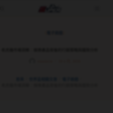
跳
至
主
要
內
電子遊戲
容
老虎機市場洞察：娛樂產品背後的行銷策略與趨勢分析
miaolavie
18 4 月, 2026
/
/
/
首頁
世界盃相關文章
電子遊戲
老虎機市場洞察：娛樂產品背後的行銷策略與趨勢分析